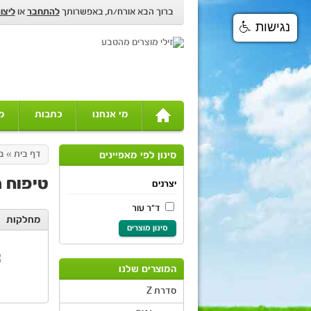
ברוך הבא אורח/ת, באפשרותך
להתחבר
או
ליצו
נגישות
מי אנחנו
כתבות
מ
דף בית
»
ב
סינון לפי מאפיינים
טיפוח 
יצרנים
ד"ר עור
מחלקות
סינון מוצרים
המוצרים שלנו
סדרת Z